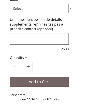
Une question, besoin de détails
supplémentaire? n'hésitez pas à
prendre contact (optional)
0/500
Quantity
*
Add to Cart
Série arbre
impression 20/30 fine art RC satin
contrecollée sur Dibond 2mn
caisse américaine placage chêne